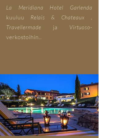
La Meridiana Hotel Garlenda
kuuluu
Relais & Chateaux
,
Travellermade
ja
Virtuoso-
verkostoihin..