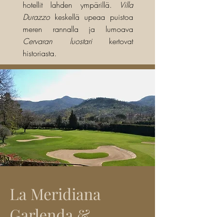
hotellit lahden ympärillä.
Villa
Durazzo
keskellä upeaa puistoa
meren rannalla ja lumoava
Cervaran luostari
kertovat
historiasta.
La Meridiana
Garlenda &