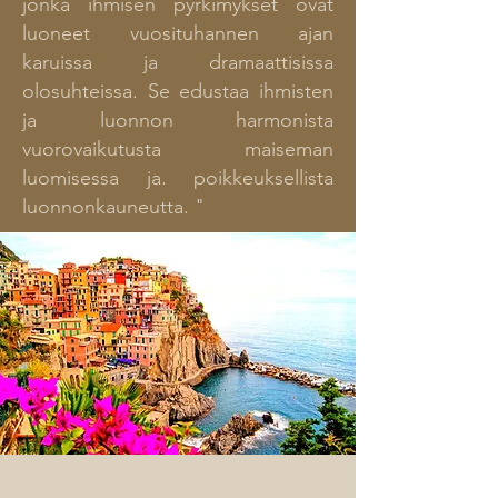
jonka ihmisen pyrkimykset ovat
luoneet vuosituhannen ajan
karuissa ja dramaattisissa
olosuhteissa. Se edustaa ihmisten
ja luonnon harmonista
vuorovaikutusta maiseman
luomisessa ja. poikkeuksellista
luonnonkauneutta. "