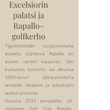
Excelsiorin
palatsi ja
Rapallo-
golfkerho
Tigullionlahden
suojaisimmalla
alueella sijaitseva
Rapallo
on
alueen vanhin kaupunki. Sen
kutsumus turismiin sai alkunsa
1800-luvun jälkipuoliskolla
lempeän ilmaston ja palvelujen
laadun ansiosta.
Vuonna 1931 perustettu 18-
reikäinen
Golf Club Rapallo
,