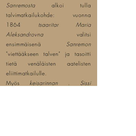
Sanremosta
alkoi tulla
talvimatkailukohde: vuonna
1864
tsaaritar Maria
Aleksandrovna
valitsi
ensimmäisenä
Sanremon
"viettääkseen talven" ja tasoitti
tietä venäläisten aatelisten
eliittimatkailulle.
Myös
keisarinnan .
Sissi
(Itävallan keisarinna) vieraili
Sanremossa
useita kertoja. Tuona
aikana kaupungissa oleileva
aristokratia rakennutti
ihastuttavia, pääasiassa