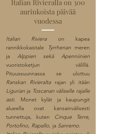
Italian Rivieralla on 300
aurinkoista päivää
vuodessa
Italian Riviera
on kapea
rannikkokaistale
Tyrrhenan
meren
ja
Alppien
sekä Apenniinien
vuoristoketjun välillä.
Pituussuunnassa se ulottuu
Ranskan Rivieralta
rajan yli itään
Ligurian
ja
Toscanan
väliselle rajalle
asti
. Monet kylät ja kaupungit
alueella ovat kansainvälisesti
tunnettuja, kuten
Cinque Terre,
Portofino
,
Rapallo
,
ja
Sanremo.