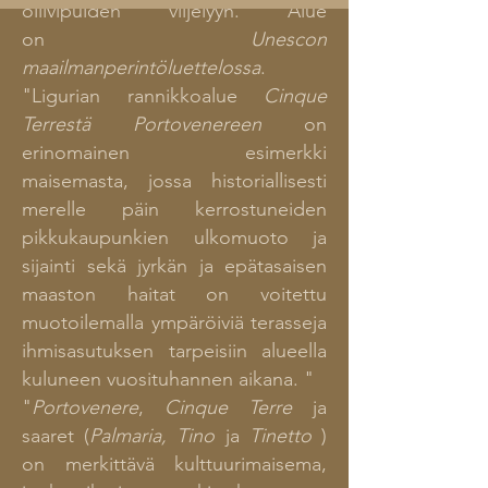
oliivipuiden viljelyyn. Alue
on
Unescon
maailmanperintöluettelossa
.
"Ligurian rannikkoalue
Cinque
Terrestä
Portovenereen
on
erinomainen esimerkki
maisemasta, jossa historiallisesti
merelle päin kerrostuneiden
pikkukaupunkien ulkomuoto ja
sijainti sekä jyrkän ja epätasaisen
maaston haitat on voitettu
muotoilemalla ympäröiviä terasseja
ihmisasutuksen tarpeisiin alueella
kuluneen vuosituhannen aikana. "
"
Portovenere
,
Cinque Terre
ja
saaret (
Palmaria, Tino
ja
Tinetto
)
on merkittävä kulttuurimaisema,