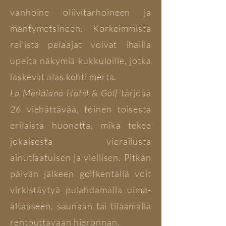
vanhoine ​​oliivitarhoineen ja
mäntymetsineen. Korkeimmista
rei'istä pelaajat voivat ihailla
upeita näkymiä kukkuloille, jotka
laskevat alas kohti merta.
La Meridiana Hotel & Golf
tarjoaa
26 viehättävää, toinen toisesta
erilaista huonetta, mikä tekee
jokaisesta vierailusta
ainutlaatuisen ja ylellisen. Pitkän
päivän jälkeen golfkentällä voit
virkistäytyä pulahdamalla uima-
altaaseen, saunaan tai tilaamalla
rentouttavaan hieronnan.