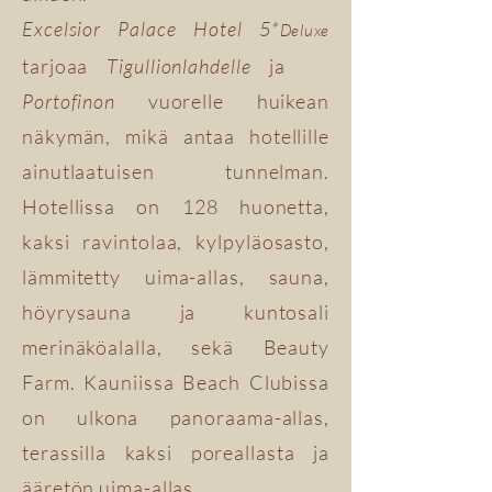
Excelsior Palace Hotel 5*
Deluxe
tarjoaa
Tigullionlahdelle
ja
Portofinon
vuorelle huikean
näkymän, mikä antaa hotellille
ainutlaatuisen tunnelman.
Hotellissa on 128 huonetta,
kaksi ravintolaa, kylpyläosasto,
lämmitetty uima-allas, sauna,
höyrysauna ja kuntosali
merinäköalalla, sekä Beauty
Farm. Kauniissa Beach Clubissa
on ulkona panoraama-allas,
terassilla kaksi poreallasta ja
ääretön uima-allas.