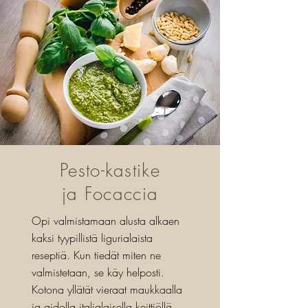
Pesto-kastike
ja Focaccia
Opi valmistamaan alusta alkaen
kaksi tyypillistä ligurialaista
reseptiä. Kun tiedät miten ne
valmistetaan, se käy helposti.
Kotona yllätät vieraat maukkaalla
ja aidolla italialaisella keittiöllä.