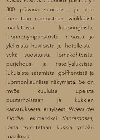
Italian Rivieralla
aurinko paistaa yli
300 päivänä vuodessa, ja alue
tunnetaan rannoistaan, värikkäästi
maalatuista kaupungeista,
luonnonympäristöstä, ruoasta ​​ja
ylellisistä huviloista ​​ja hotelleista ​​
sekä suosituista lomakohteista,
purjehdus-
ja risteilyaluksista,
lukuisista satamista, golfkentistä ja
luonnonkauniista näkymistä.
Se on
myös kuuluisa upeista
puutarhoistaan ​​ja kukkien
kasvatuksesta, erityisesti
Riviera dei
Fiorilla,
esimerkiksi
Sanremossa,
josta toimitetaan kukkia ympäri
maailmaa.