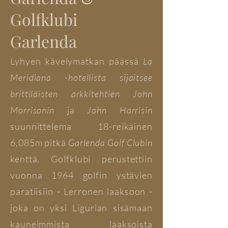
Golfklubi
Garlenda
Lyhyen kävelymatkan päässä
La
Meridiana -hotellista sijaitsee
brittiläisten arkkitehtien John
Morrisonin
ja
John Harrisin
suunnittelema 18-reikäinen
6,085m pitkä
Garlenda Golf Clubin
kenttä. Golfklubi perustettiin
vuonna 1964 golfin ystävien
paratiisiin - Lerronen laaksoon -
joka on yksi Ligurian sisämaan
kauneimmista laaksoista