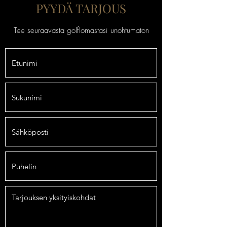
PYYDÄ TARJOUS
Tee seuraavasta golflomastasi unohtumaton