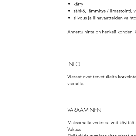
kärry
sähkö, lämmitys / ilmastointi, v
siivous ja liinavaatteiden vaihto
Annettu hinta on henkeä kohden, k
INFO
Vieraat ovat tervetulleita korkeint
vieraille.
VARAAMINEN
Maksamalla verkossa voit käyttää
Vakuus
Sisäänkirjautumisen yhteydessä noi