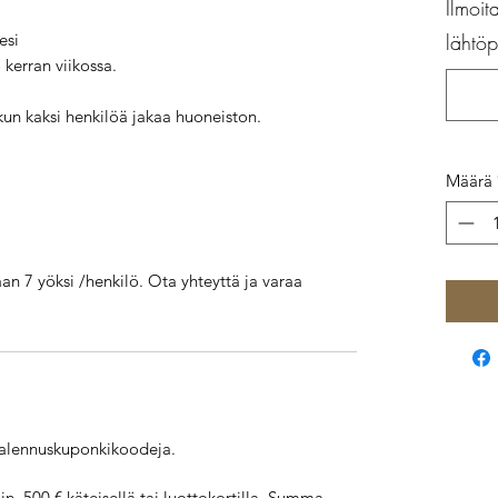
Ilmoit
esi
lähtö
 kerran viikossa.
un kaksi henkilöä jakaa huoneiston.
Määrä
aan 7 yöksi /henkilö. Ota yhteyttä ja varaa
 alennuskuponkikoodeja.
n 500 € käteisellä tai luottokortilla. Summa