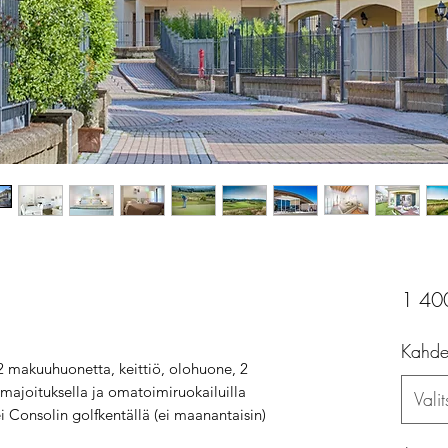
1 40
Kahde
2 makuuhuonetta, keittiö, olohuone, 2
ajoituksella ja omatoimiruokailuilla
Valit
ei Consolin golfkentällä (ei maanantaisin)