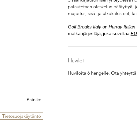
palautetaan oleskelun päätyttyä, 
majoitus, sisä- ja ulkokalusteet, lai
Golf Breaks Italy
on
Hurray Italian
matkanjärjestäjä, joka soveltaa
EU:
Huvilat
Huviloita 6 hengelle. Ota yhteyttä
Painike
Tietosuojakäytäntö
© 2020 Golf Breaks Italy on Hurr