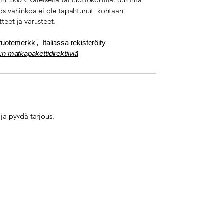
jos vahinkoa ei ole tapahtunut kohtaan
tteet ja varusteet.
tuotemerkki,
Italiassa rekisteröity
n matkapakettidirektiiviä
 ja pyydä tarjous.
ay! Italian tuotemerkki (Rooman kauppakamari Rooma, Italia, nro 14370
jäsen.