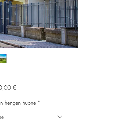
Hinta
0,00 €
n hengen huone
*
se