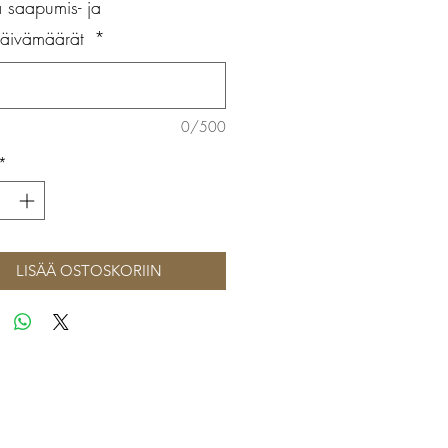
a saapumis- ja
päivämäärät
*
0/500
*
LISÄÄ OSTOSKORIIN