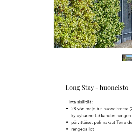
Long Stay - huoneisto
Hinta sisältää:
28 yön majoitus huoneistossa (
kylpyhuonetta) kahden hengen m
päivittäiset pelimaksut Terre d
rangepallot