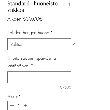
Standard -huoneisto - 1-4
viikkoa
Alehinta
Alkaen
630,00€
Kahden hengen huone
*
Ilmoita saapumispäiväsi ja
lähtöpäiväsi
*
0/500
Määrä
*