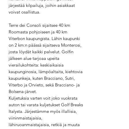
järjestää kilpailuja, joihin asiakkaat
voivat osallistua.
Terre dei Consoli sijaitsee 40 km
Roomasta pohjoiseen ja 40 km
Viterbon kaupungista. Lähin kaupunki
on 2 km:n päässä sijaitseva Monterosi,
josta löydät kaikki palvelut. Golfin
jälkeen alue tarjoaa upeita
vierailukohteita: keskiaikaisia
kaupunginosia, lämpöaltaita, kiehtovia
kaupunkeja, kuten Bracciano, Sutri,
Viterbo ja Orvieto, sekä Bracciano- ja
Bolsena-järvet.
Kuljetuksia varten voit joko vuokrata
auton tai varata kuljetukset Golf Breaks
Italysta. Järjestämme myös illallisia,
viininmaistajaisia,
lähiruoanmaistajaisia, retkiä ja muuta