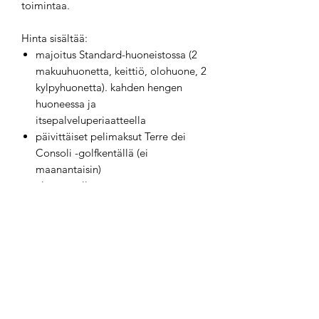
toimintaa.
Hinta sisältää:
majoitus Standard-huoneistossa (2
makuuhuonetta, keittiö, olohuone, 2
kylpyhuonetta). kahden hengen
huoneessa ja
itsepalveluperiaatteella
päivittäiset pelimaksut Terre dei
Consoli -golfkentällä (ei
maanantaisin)
alueen pallot
vaunu
sähkö, lämmitys/AC, vesi asunnossa
liinavaatteet.
Hinta on per henkilö jakaa asunnon
kahdessa. Huoneistoon voi majoittua
enintään 4 henkilöä. jokaista
lisähenkilöä 3-4, käytä alennuskoodia