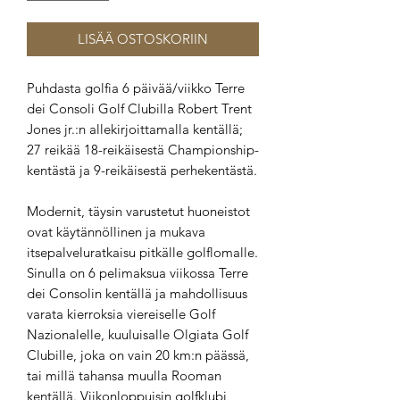
LISÄÄ OSTOSKORIIN
Puhdasta golfia 6 päivää/viikko Terre
dei Consoli Golf Clubilla Robert Trent
Jones jr.:n allekirjoittamalla kentällä;
27 reikää 18-reikäisestä Championship-
kentästä ja 9-reikäisestä perhekentästä.
Modernit, täysin varustetut huoneistot
ovat käytännöllinen ja mukava
itsepalveluratkaisu pitkälle golflomalle.
Sinulla on 6 pelimaksua viikossa Terre
dei Consolin kentällä ja mahdollisuus
varata kierroksia viereiselle Golf
Nazionalelle, kuuluisalle Olgiata Golf
Clubille, joka on vain 20 km:n päässä,
tai millä tahansa muulla Rooman
kentällä. Viikonloppuisin golfklubi