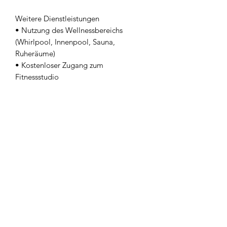
Weitere Dienstleistungen
• Nutzung des Wellnessbereichs
(Whirlpool, Innenpool, Sauna,
Ruheräume)
• Kostenloser Zugang zum
Fitnessstudio
• Kostenloses WLAN und Parkplätze
Der Preis gilt pro Person im
gemeinsam genutzten Classic Doppel-
oder Zweibettzimmer.
Einzelzimmerzuschlag 110 €.
IL PICCIOLO ETNA GOLF RESORT
IST VOM 1. APRIL BIS 15. NOVEMBER
2025 GEÖFFNET.
Auf Anfrage
Upgrades in eine höhere